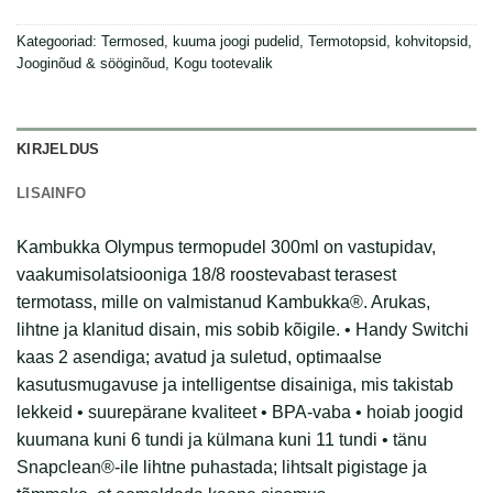
Kategooriad:
Termosed, kuuma joogi pudelid
,
Termotopsid, kohvitopsid
,
Jooginõud & sööginõud
,
Kogu tootevalik
KIRJELDUS
LISAINFO
Kambukka Olympus termopudel 300ml on vastupidav,
vaakumisolatsiooniga 18/8 roostevabast terasest
termotass, mille on valmistanud Kambukka®. Arukas,
lihtne ja klanitud disain, mis sobib kõigile. • Handy Switchi
kaas 2 asendiga; avatud ja suletud, optimaalse
kasutusmugavuse ja intelligentse disainiga, mis takistab
lekkeid • suurepärane kvaliteet • BPA-vaba • hoiab joogid
kuumana kuni 6 tundi ja külmana kuni 11 tundi • tänu
Snapclean®-ile lihtne puhastada; lihtsalt pigistage ja