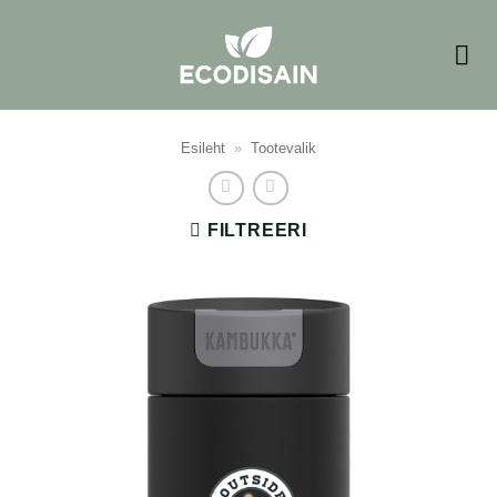
Skip
to
content
Esileht
»
Tootevalik
FILTREERI