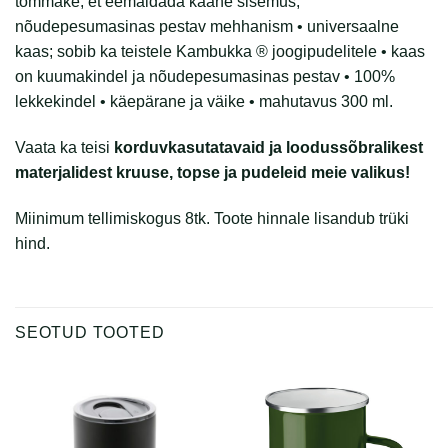
tõmmake, et eemaldada kaane sisemus,
nõudepesumasinas pestav mehhanism • universaalne
kaas; sobib ka teistele Kambukka ® joogipudelitele • kaas
on kuumakindel ja nõudepesumasinas pestav • 100%
lekkekindel • käepärane ja väike • mahutavus 300 ml.
Vaata ka teisi
korduvkasutatavaid ja loodussõbralikest
materjalidest kruuse, topse ja pudeleid meie valikus
!
Miinimum tellimiskogus 8tk. Toote hinnale lisandub trüki
hind.
SEOTUD TOOTED