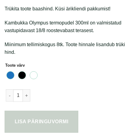
€26.34
Trükita toote baashind. Küsi ärikliendi pakkumist!
kuni
€30.94
Kambukka Olympus termopudel 300ml on valmistatud
vastupidavast 18/8 roostevabast terasest.
Miinimum tellimiskogus 8tk. Toote hinnale lisandub trüki
hind.
Toote värv
Kambukka Olympus termopudel 300ml kogus
LISA PÄRINGUVORMI