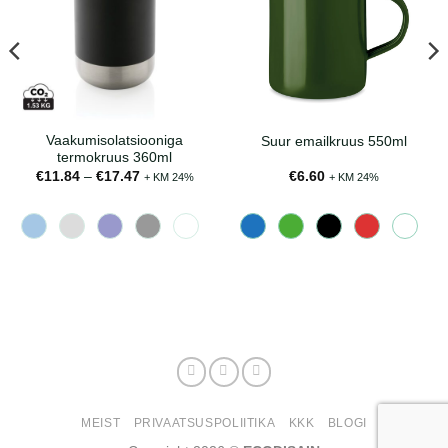
Vaakumisolatsiooniga
Suur emailkruus 550ml
termokruus 360ml
Hinnavahemik:
€
11.84
–
€
17.47
€
6.60
+ KM 24%
+ KM 24%
€11.84
kuni
€17.47
MEIST
PRIVAATSUSPOLIITIKA
KKK
BLOGI