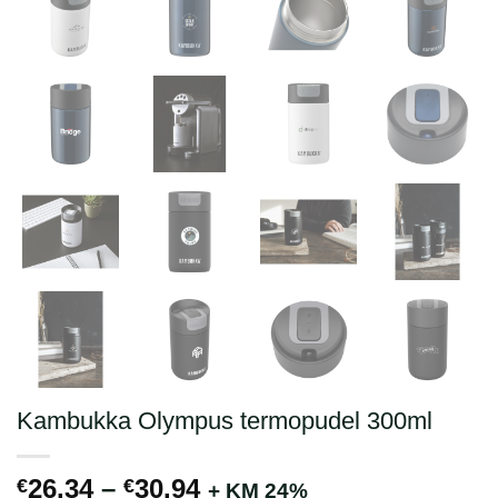
Kambukka Olympus termopudel 300ml
Hinnavahemik:
26.34
–
30.94
€
€
+ KM 24%