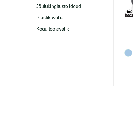
Jõulukingituste ideed
Plastikuvaba
Lekkekindel kokkuvolditav
Suur termokruus 800ml
Kogu tootevalik
joogipudel 550ml
€
21.33
€
16.98
+ KM 24%
+ KM 24%