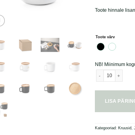
Toote hinnale lisan
Toote värv
NB! Miinimum kogus
Keraamiline kruus
LISA PÄRI
Kategooriad:
Kruusid
,