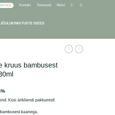
Kontakt
Teenused
Meist
JATUGI
JÕULUKINGITUSTE IDEED
e kruus bambusest
30ml
4%
ind. Küsi ärikliendi pakkumist!
 bambusest kaanega.