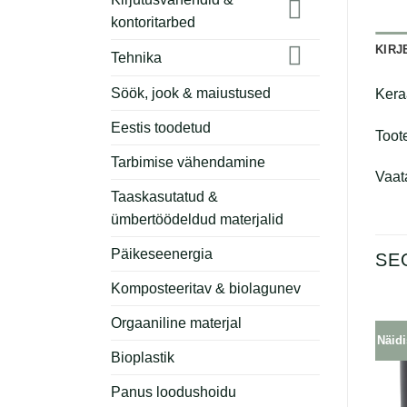
kontoritarbed
KIRJ
Tehnika
Söök, jook & maiustused
Kera
Eestis toodetud
Toote
Tarbimise vähendamine
Vaat
Taaskasutatud &
ümbertöödeldud materjalid
Päikeseenergia
SE
Komposteeritav & biolagunev
Orgaaniline materjal
Näidis laos!
Näidis laos!
Näidi
Bioplastik
Panus loodushoidu