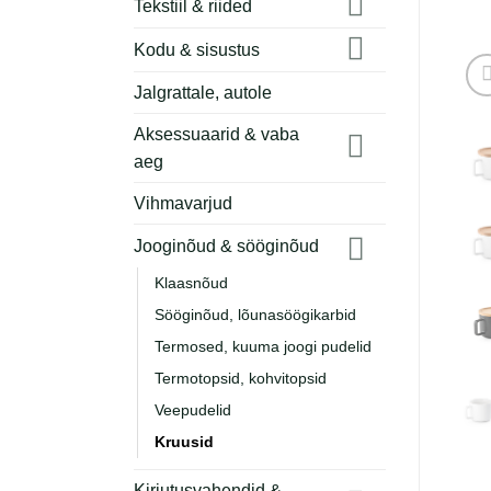
Tekstiil & riided
Kodu & sisustus
Jalgrattale, autole
Aksessuaarid & vaba
aeg
Vihmavarjud
Jooginõud & sööginõud
Klaasnõud
Sööginõud, lõunasöögikarbid
Termosed, kuuma joogi pudelid
Termotopsid, kohvitopsid
Veepudelid
Kruusid
Kirjutusvahendid &