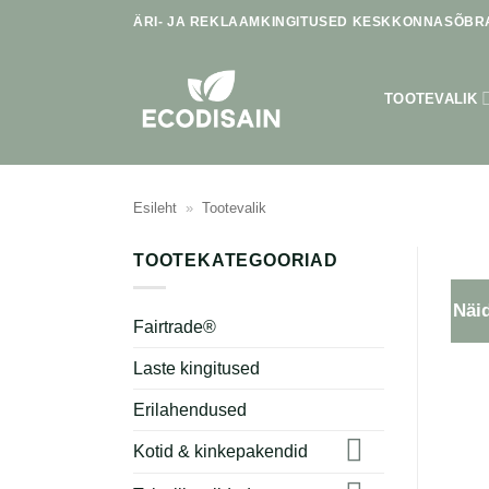
Skip
ÄRI- JA REKLAAMKINGITUSED KESKKONNASÕBRA
to
content
TOOTEVALIK
Esileht
»
Tootevalik
TOOTEKATEGOORIAD
Näid
Fairtrade®
Laste kingitused
Erilahendused
Kotid & kinkepakendid