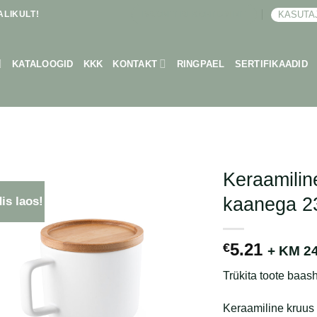
LIKULT!
KASUTA
BRONEERI KOHTUMINE
KATALOOGID
KKK
KONTAKT
RINGPAEL
SERTIFIKAADID
Keraamilin
kaanega 2
is laos!
5.21
€
+ KM 2
Trükita toote baash
Keraamiline kruus