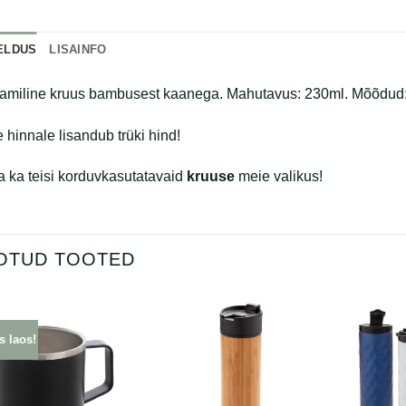
ELDUS
LISAINFO
amiline kruus bambusest kaanega. Mahutavus: 230ml. Mõõdud: 
 hinnale lisandub trüki hind!
a ka teisi korduvkasutatavaid
kruuse
meie valikus!
OTUD TOOTED
s laos!