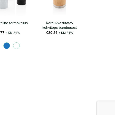
Korduvkasutatav
iline termokruus
kohvitops bambusest
.77
€
20.25
+ KM 24%
+ KM 24%