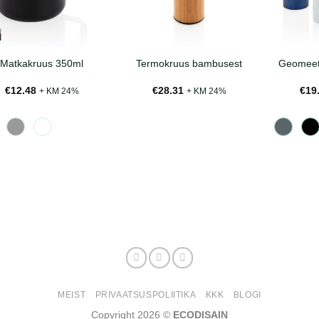
Matkakruus 350ml
Termokruus bambusest
Geomeetr
€
12.48
€
28.31
€
19
+ KM 24%
+ KM 24%
MEIST
PRIVAATSUSPOLIITIKA
KKK
BLOGI
Copyright 2026 ©
ECODISAIN