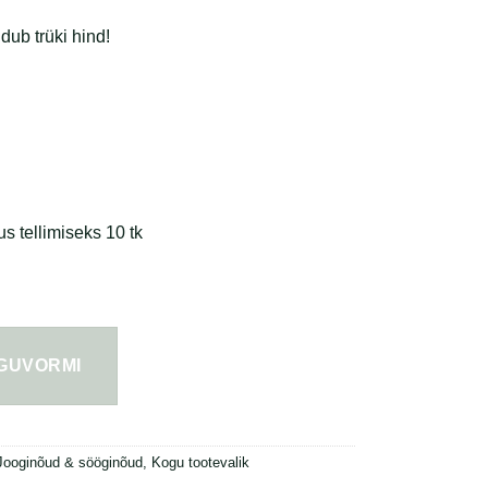
dub trüki hind!
 tellimiseks 10 tk
 bambusest kaanega 230ml kogus
NGUVORMI
Jooginõud & sööginõud
,
Kogu tootevalik