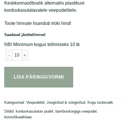
Keskkonnasõbralik alternatiiv plastikust
korduvkasutatavatele veepudelitele.
Toote hinnale lisandub trüki hind!
Saadaval järeltellimisel
NB! Miinimum kogus tellimiseks 10 tk
Klaasist veepudel 560ml kogus
LISA PÄRINGUVORMI
Kategooriad:
Veepudelid
,
Jooginõud & sööginõud
,
Kogu tootevalik
Sildid:
korduvkasutatav pudel
,
bambuskorgiga veepudel
,
borosilikaatklaas