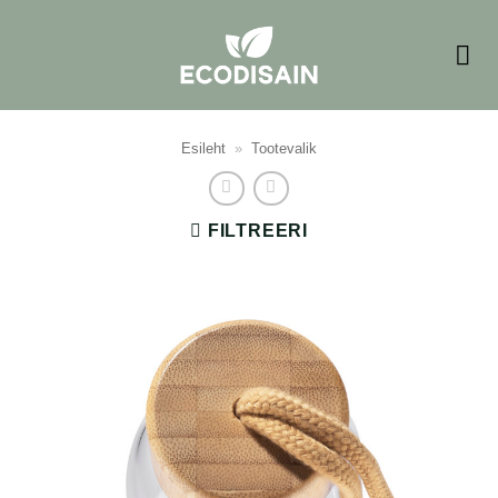
Skip
to
content
Esileht
»
Tootevalik
FILTREERI