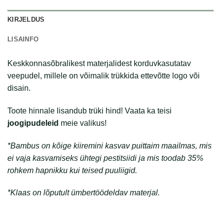
KIRJELDUS
LISAINFO
Keskkonnasõbralikest materjalidest korduvkasutatav
veepudel, millele on võimalik trükkida ettevõtte logo või
disain.
Toote hinnale lisandub trüki hind! Vaata ka teisi
joogipudeleid
meie valikus!
*Bambus on kõige kiiremini kasvav puittaim maailmas, mis
ei vaja kasvamiseks ühtegi pestitsiidi ja mis toodab 35%
rohkem hapnikku kui teised puuliigid.
*Klaas on lõputult ümbertöödeldav materjal.