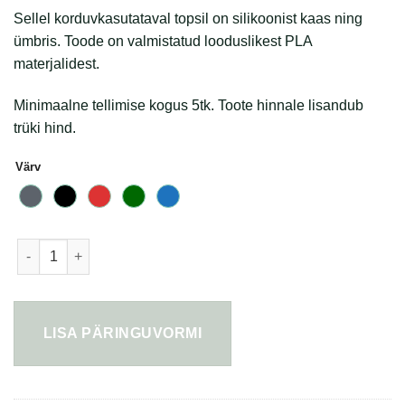
Sellel korduvkasutataval topsil on silikoonist kaas ning
ümbris. Toode on valmistatud looduslikest PLA
materjalidest.
Minimaalne tellimise kogus 5tk. Toote hinnale lisandub
trüki hind.
Värv
PLA kohvitops 280ml kogus
LISA PÄRINGUVORMI