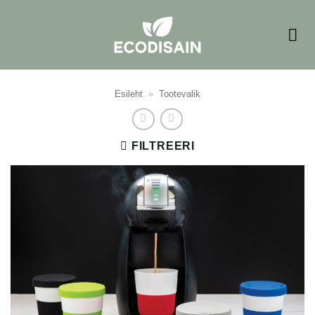
Skip
to
content
Esileht
»
Tootevalik
FILTREERI