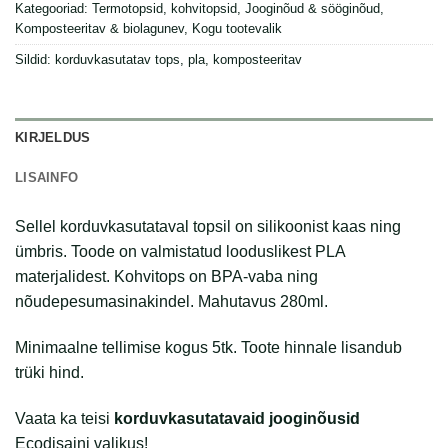
Kategooriad:
Termotopsid, kohvitopsid
,
Jooginõud & sööginõud
,
Komposteeritav & biolagunev
,
Kogu tootevalik
Sildid:
korduvkasutatav tops
,
pla
,
komposteeritav
KIRJELDUS
LISAINFO
Sellel korduvkasutataval topsil on silikoonist kaas ning
ümbris. Toode on valmistatud looduslikest PLA
materjalidest. Kohvitops on BPA-vaba ning
nõudepesumasinakindel. Mahutavus 280ml.
Minimaalne tellimise kogus 5tk. Toote hinnale lisandub
trüki hind.
Vaata ka teisi
korduvkasutatavaid jooginõusid
Ecodisaini valikus!