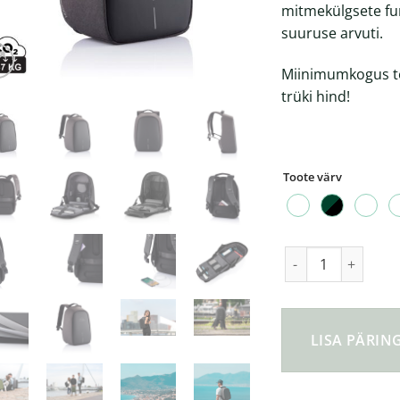
mitmekülgsete fu
suuruse arvuti.
Miinimumkogus tel
trüki hind!
Toote värv
Bobby Hero Small va
LISA PÄRI