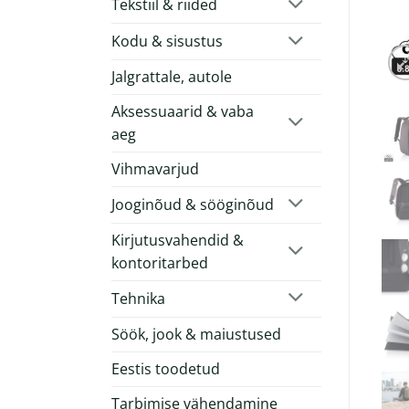
Tekstiil & riided
Kodu & sisustus
Jalgrattale, autole
Aksessuaarid & vaba
aeg
Vihmavarjud
Jooginõud & sööginõud
Kirjutusvahendid &
kontoritarbed
Tehnika
Söök, jook & maiustused
Eestis toodetud
Tarbimise vähendamine