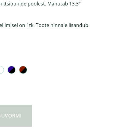
nktsioonide poolest. Mahutab 13,3″
limisel on 1tk. Toote hinnale lisandub
rgakindel seljakott 13,3" kogus
NGUVORMI