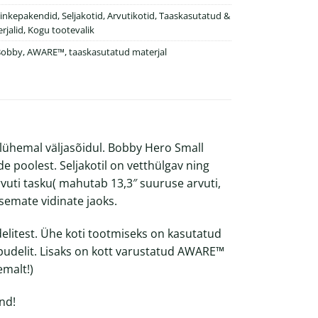
kinkepakendid
,
Seljakotid
,
Arvutikotid
,
Taaskasutatud &
jalid
,
Kogu tootevalik
Bobby
,
AWARE™
,
taaskasutatud materjal
i lühemal väljasõidul. Bobby Hero Small
e poolest. Seljakotil on vetthülgav ning
rvuti tasku( mahutab 13,3″ suuruse arvuti,
ksemate vidinate jaoks.
elitest. Ühe koti tootmiseks on kasutatud
kpudelit. Lisaks on kott varustatud AWARE™
emalt
!)
nd!