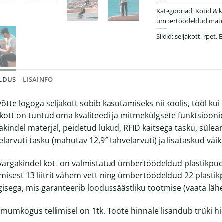
Kategooriad:
Kotid & 
ümbertöödeldud mater
Sildid:
seljakott
,
rpet
,
ELDUS
LISAINFO
võtte logoga seljakott sobib kasutamiseks nii koolis, tööl ku
akott on tuntud oma kvaliteedi ja mitmekülgsete funktsioonid
akindel materjal, peidetud lukud, RFID kaitsega tasku, sülea
elarvuti tasku (mahutav 12,9″ tahvelarvuti) ja lisataskud väi
vargakindel kott on valmistatud ümbertöödeldud plastikpud
misest 13 liitrit vähem vett ning ümbertöödeldud 22 plasti
isega, mis garanteerib loodussäästliku tootmise (
vaata läh
imumkogus tellimisel on 1tk. Toote hinnale lisandub trüki hi