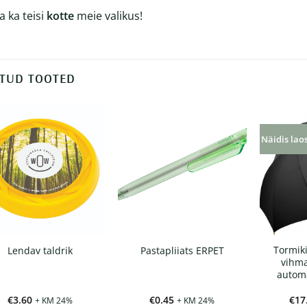
a ka teisi
kotte
meie valikus!
TUD TOOTED
Näidis lao
Tormik
Lendav taldrik
Pastapliiats ERPET
vihma
automa
€
3.60
€
0.45
€
17
+ KM 24%
+ KM 24%