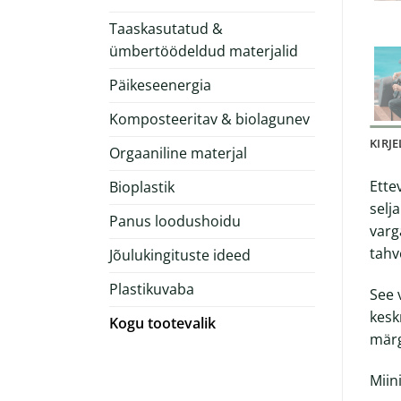
Taaskasutatud &
ümbertöödeldud materjalid
Päikeseenergia
Komposteeritav & biolagunev
KIRJ
Orgaaniline materjal
Ette
Bioplastik
selj
Panus loodushoidu
varg
tahv
Jõulukingituste ideed
Plastikuvaba
See 
kesk
Kogu tootevalik
märg
Miin