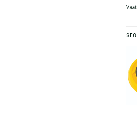
Vaat
SEO
Näidis laos!
Näidis laos!
Bobby Hero XL
Kompaktne Ökobrella
vargakindel seljakott 17″
vihmavari ⌀98cm,
manuaalne
€
107.19
€
11.98
+ KM 24%
+ KM 24%