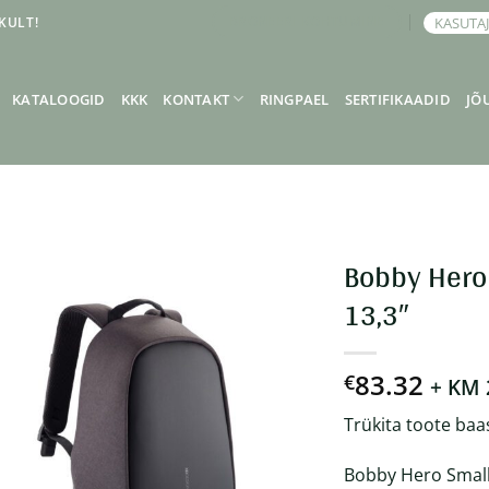
KULT!
KASUTA
BRONEERI KOHTUMINE
KATALOOGID
KKK
KONTAKT
RINGPAEL
SERTIFIKAADID
JÕ
Bobby Hero 
13,3″
83.32
€
+ KM
Trükita toote baa
Bobby Hero Small 