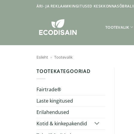
Skip
ÄRI- JA REKLAAMKINGITUSED KESKKONNASÕBRALI
to
content
TOOTEVALIK
Esileht
»
Tootevalik
TOOTEKATEGOORIAD
Fairtrade®
Laste kingitused
Erilahendused
Kotid & kinkepakendid