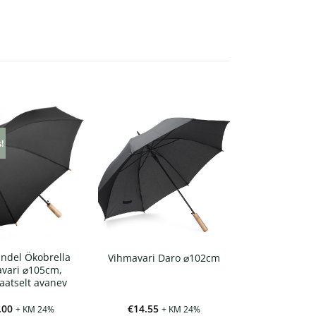
s!
indel Ökobrella
Vihmavari Daro ⌀102cm
vari ⌀105cm,
atselt avanev
.00
€
14.55
+ KM 24%
+ KM 24%