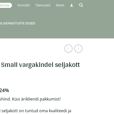
Kontakt
Teenused
Meist
JATUGI
ULUKINGITUSTE IDEED
Small vargakindel seljakott
 24%
shind. Küsi ärikliendi pakkumist!
seljakott on tuntud oma kvaliteedi ja