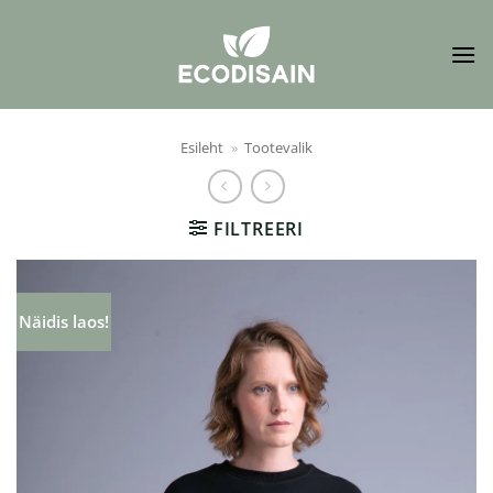
Skip
to
content
Esileht
»
Tootevalik
FILTREERI
Näidis laos!