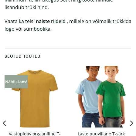
lisandub trüki hind.
Vaata ka teisi
naiste riideid
, millele on võimalik trükkida
logo või sümboolika.
SEOTUD TOOTED
Näidis laos!
Vastupidav orgaaniline T-
Laste puuvillane T-särk