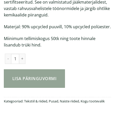
sertifitseeritud. See on valmistatud jääkmaterjalidest,
vastab rahvusvahelistele töönormidele ja järgib ohtlike
kemikaalide piiranguid.
Materjal: 90% upcycled puuvill, 10% upcycled polüester.
Miinimum tellimiskogus 50tk ning toote hinnale
lisandub trüki hind.
Naiste up-pusa by Reet Aus kogus
LISA PÄRINGUVORMI
Kategooriad:
Tekstiil & riided
,
Pusad
,
Naiste riided
,
Kogu tootevalik