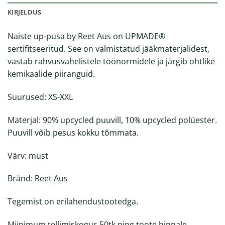
KIRJELDUS
Naiste up-pusa by Reet Aus on UPMADE®
sertifitseeritud. See on valmistatud jääkmaterjalidest,
vastab rahvusvahelistele töönormidele ja järgib ohtlike
kemikaalide piiranguid.
Suurused: XS-XXL
Materjal: 90% upcycled puuvill, 10% upcycled polüester.
Puuvill võib pesus kokku tõmmata.
Värv: must
Bränd: Reet Aus
Tegemist on erilahendustootedga.
Miinimum tellimiskogus 50tk ning toote hinnale