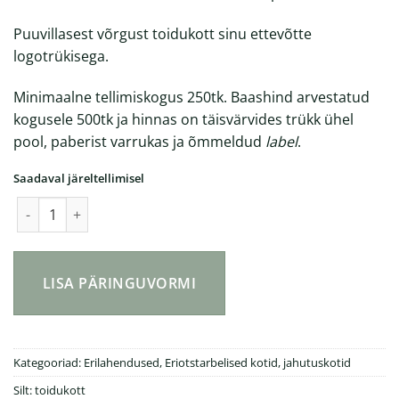
Puuvillasest võrgust toidukott sinu ettevõtte
logotrükisega.
Minimaalne tellimiskogus 250tk. Baashind arvestatud
kogusele 500tk ja hinnas on täisvärvides trükk ühel
pool, paberist varrukas ja õmmeldud
label
.
Saadaval järeltellimisel
Puuvillasest võrgust toidukott kogus
LISA PÄRINGUVORMI
Kategooriad:
Erilahendused
,
Eriotstarbelised kotid, jahutuskotid
Silt:
toidukott