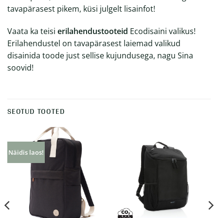
tavapärasest pikem, küsi julgelt lisainfot!
Vaata ka teisi
erilahendustooteid
Ecodisaini valikus!
Erilahendustel on tavapärasest laiemad valikud
disainida toode just sellise kujundusega, nagu Sina
soovid!
SEOTUD TOOTED
Näidis laos!