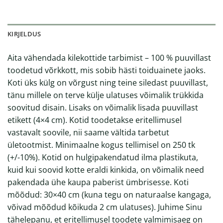
KIRJELDUS
Aita vähendada kilekottide tarbimist – 100 % puuvillast
toodetud võrkkott, mis sobib hästi toiduainete jaoks.
Koti üks külg on võrgust ning teine siledast puuvillast,
tänu millele on terve külje ulatuses võimalik trükkida
soovitud disain. Lisaks on võimalik lisada puuvillast
etikett (4×4 cm). Kotid toodetakse eritellimusel
vastavalt soovile, nii saame vältida tarbetut
ületootmist. Minimaalne kogus tellimisel on 250 tk
(+/-10%). Kotid on hulgipakendatud ilma plastikuta,
kuid kui soovid kotte eraldi kinkida, on võimalik need
pakendada ühe kaupa paberist ümbrisesse. Koti
mõõdud: 30×40 cm (kuna tegu on naturaalse kangaga,
võivad mõõdud kõikuda 2 cm ulatuses). Juhime Sinu
tähelepanu, et eritellimusel toodete valmimisaeg on