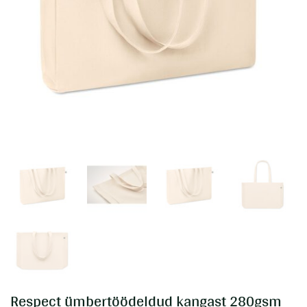
Respect ümbertöödeldud kangast 280gsm