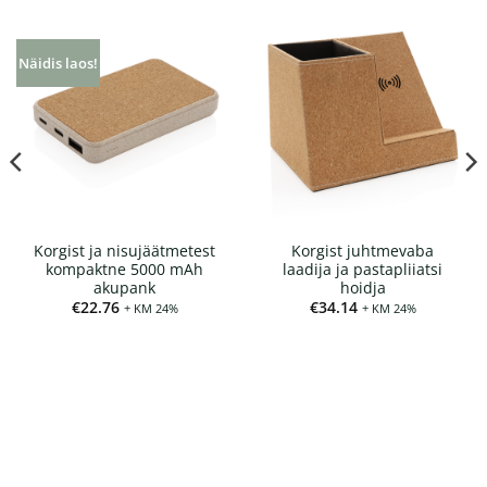
Näidis laos!
Korgist ja nisujäätmetest
Korgist juhtmevaba
kompaktne 5000 mAh
laadija ja pastapliiatsi
akupank
hoidja
€
22.76
€
34.14
+ KM 24%
+ KM 24%