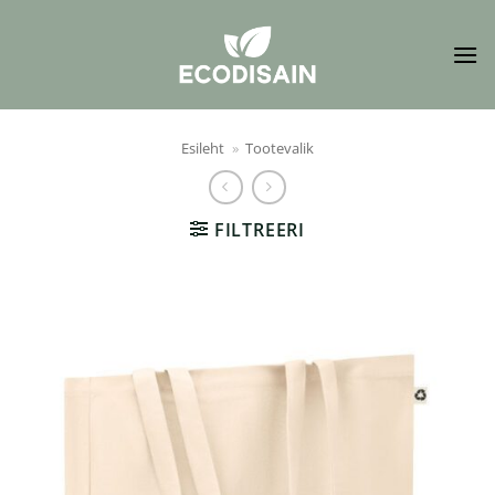
Skip
to
content
Esileht
»
Tootevalik
FILTREERI