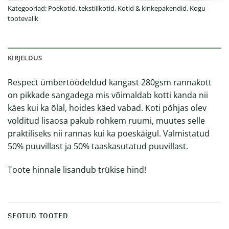
Kategooriad:
Poekotid, tekstiilkotid
,
Kotid & kinkepakendid
,
Kogu
tootevalik
KIRJELDUS
Respect ümbertöödeldud kangast 280gsm rannakott
on pikkade sangadega mis võimaldab kotti kanda nii
käes kui ka õlal, hoides käed vabad. Koti põhjas olev
volditud lisaosa pakub rohkem ruumi, muutes selle
praktiliseks nii rannas kui ka poeskäigul. Valmistatud
50% puuvillast ja 50% taaskasutatud puuvillast.
Toote hinnale lisandub trükise hind!
SEOTUD TOOTED