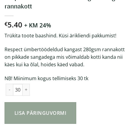
rannakott
5.40
€
+ KM 24%
Trükita toote baashind. Küsi ärikliendi pakkumist!
Respect ümbertöödeldud kangast 280gsm rannakott
on pikkade sangadega mis võimaldab kotti kanda nii
käes kui ka õlal, hoides käed vabad.
NB! Miinimum kogus tellimiseks 30 tk
Respect ümbertöödeldud kangast 280gsm rannakott kogus
LISA PÄRINGUVORMI