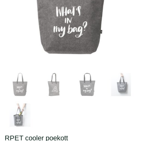
RPET cooler poekott