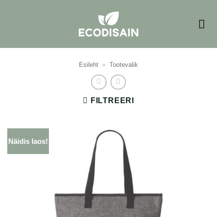
Skip
to
content
Esileht
»
Tootevalik
FILTREERI
Näidis laos!