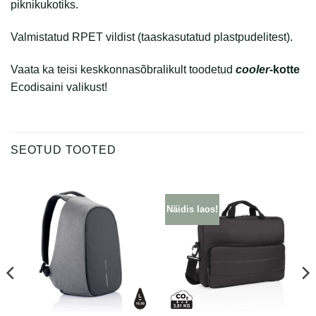
piknikukotiks.
Valmistatud RPET vildist (taaskasutatud plastpudelitest).
Vaata ka teisi keskkonnasõbralikult toodetud
cooler
-kotte
Ecodisaini valikust!
SEOTUD TOOTED
Näidis laos!