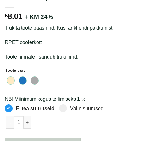
8.01
€
+ KM 24%
Trükita toote baashind. Küsi ärikliendi pakkumist!
RPET coolerkott.
Toote hinnale lisandub trüki hind.
Toote värv
NB! Miinimum kogus tellimiseks 1 tk
Ei tea suuruseid
Valin suurused
RPET cooler poekott kogus