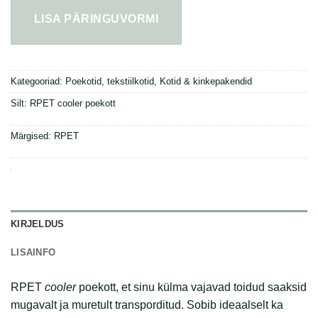
LISA PÄRINGUVORMI
Kategooriad:
Poekotid, tekstiilkotid
,
Kotid & kinkepakendid
Silt:
RPET cooler poekott
Märgised:
RPET
KIRJELDUS
LISAINFO
RPET
cooler
poekott, et sinu külma vajavad toidud saaksid
mugavalt ja muretult transporditud. Sobib ideaalselt ka