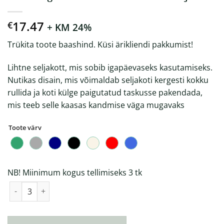
17.47
€
+ KM 24%
Trükita toote baashind. Küsi ärikliendi pakkumist!
Lihtne seljakott, mis sobib igapäevaseks kasutamiseks.
Nutikas disain, mis võimaldab seljakoti kergesti kokku
rullida ja koti külge paigutatud taskusse pakendada,
mis teeb selle kaasas kandmise väga mugavaks
Toote värv
NB! Miinimum kogus tellimiseks 3 tk
RPET kergekaaluline kokkuvolditav seljakott kogus