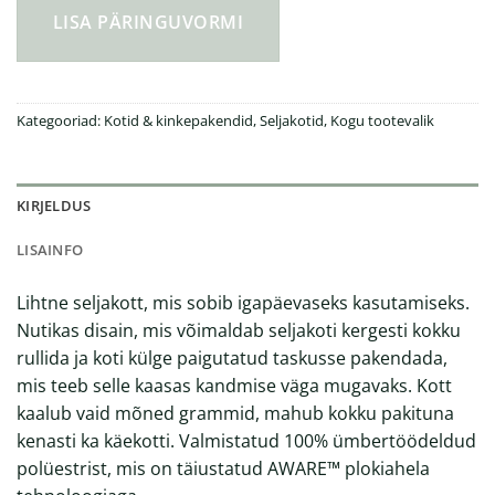
LISA PÄRINGUVORMI
Kategooriad:
Kotid & kinkepakendid
,
Seljakotid
,
Kogu tootevalik
KIRJELDUS
LISAINFO
Lihtne seljakott, mis sobib igapäevaseks kasutamiseks.
Nutikas disain, mis võimaldab seljakoti kergesti kokku
rullida ja koti külge paigutatud taskusse pakendada,
mis teeb selle kaasas kandmise väga mugavaks. Kott
kaalub vaid mõned grammid, mahub kokku pakituna
kenasti ka käekotti. Valmistatud 100% ümbertöödeldud
polüestrist, mis on täiustatud AWARE™ plokiahela