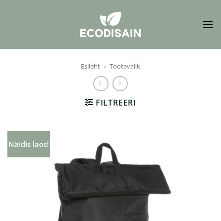
Skip
to
content
Esileht
»
Tootevalik
FILTREERI
Näidis laos!