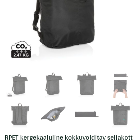
RPET kergekaaluline kokkuvolditav seljakott