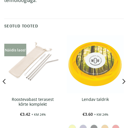
tehnoloogiaga.
SEOTUD TOOTED
Näidis laos!
Roostevabast terasest
Lendav taldrik
kõrte komplekt
€
3.42
€
3.60
+ KM 24%
+ KM 24%