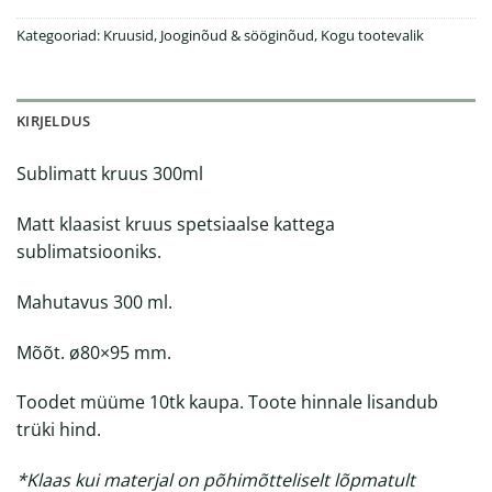
Kategooriad:
Kruusid
,
Jooginõud & sööginõud
,
Kogu tootevalik
KIRJELDUS
Sublimatt kruus 300ml
Matt klaasist kruus spetsiaalse kattega
sublimatsiooniks.
Mahutavus 300 ml.
Mõõt. ø80×95 mm.
Toodet müüme 10tk kaupa. Toote hinnale lisandub
trüki hind.
*Klaas kui materjal on põhimõtteliselt lõpmatult