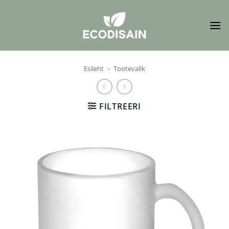
Skip
to
content
Esileht
»
Tootevalik
FILTREERI