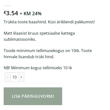
3.54
€
+ KM 24%
Trükita toote baashind. Küsi ärikliendi pakkumist!
Matt klaasist kruus spetsiaalse kattega
sublimatsiooniks.
Toode miinimum tellimusekogus on 10tk. Toote
hinnale lisandub trüki hind.
NB! Miinimum kogus tellimiseks 10 tk
Sublimatt kruus 300ml kogus
LISA PÄRINGUVORMI