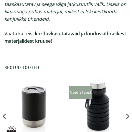
taaskasutatav ja seega väga jätkusuutlik valik. Lisaks on
klaas väga puhas materjal, millest ei leki keskkonda
kahjulikke ühendeid.
Vaata ka teisi
korduvkasutatavaid ja loodussõbralikest
materjalidest kruuse
!
SEOTUD TOOTED
Näidis laos!