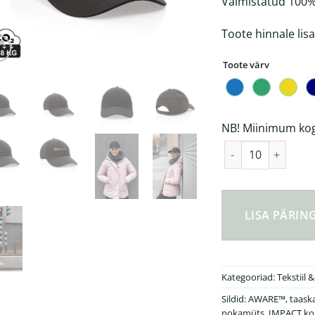
Valmistatud 100% 
Toote hinnale lis
Toote värv
NB! Miinimum kogu
Impact kuue panee
LISA PÄRI
Kategooriad:
Tekstiil &
Sildid:
AWARE™
,
taask
nokamüts
,
IMPACT kol