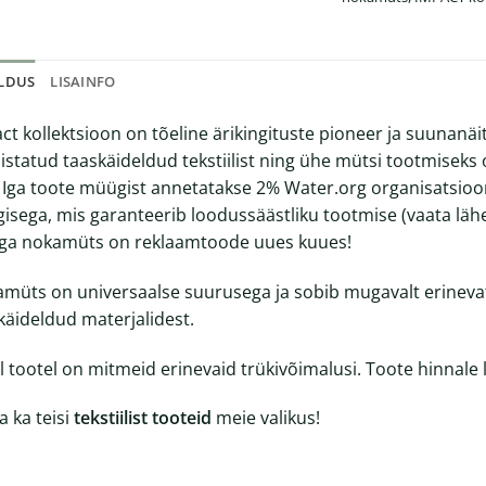
ELDUS
LISAINFO
ct kollektsioon on tõeline ärikingituste pioneer ja suunanäi
istatud taaskäideldud tekstiilist ning ühe mütsi tootmiseks 
. Iga toote müügist annetatakse 2% Water.org organisatsioo
isega, mis garanteerib loodussäästliku tootmise (vaata lä
ga nokamüts on reklaamtoode uues kuues!
müts on universaalse suurusega ja sobib mugavalt erineva
käideldud materjalidest.
el tootel on mitmeid erinevaid trükivõimalusi. Toote hinnale 
a ka teisi
tekstiilist tooteid
meie valikus!