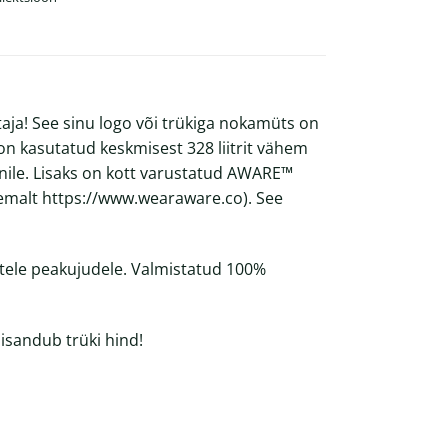
taja! See sinu logo või trükiga nokamüts on
on kasutatud keskmisest 328 liitrit vähem
nile. Lisaks on kott varustatud AWARE™
hemalt
https://www.wearaware.co
). See
tele peakujudele. Valmistatud 100%
lisandub trüki hind!