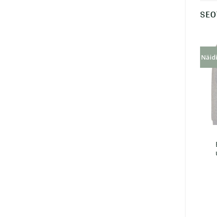
SEO
Näidi
Naiste rullitud
EARTHPOSITIVE® naiste
varrukatega T-särk
rullitud varrukatega T-
EARTHPOSITIVE®
särk, kivipestud
€
11.00
€
13.62
+ KM 24%
+ KM 24%