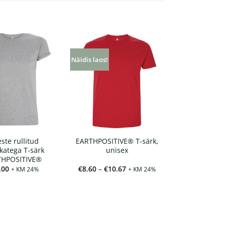
Näidis laos!
ste rullitud
EARTHPOSITIVE® T-särk,
katega T-särk
unisex
THPOSITIVE®
Hinnavahemik:
.00
€
8.60
–
€
10.67
+ KM 24%
+ KM 24%
€8.60
kuni
€10.67