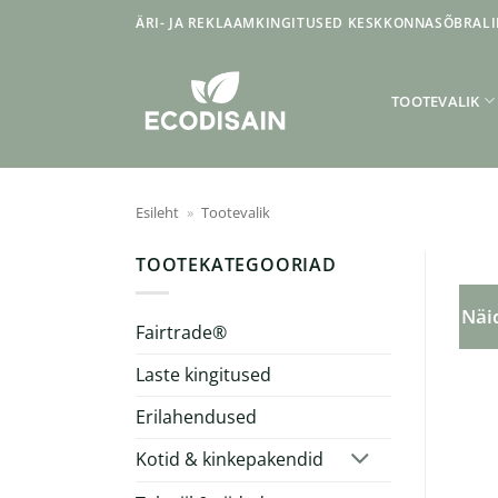
Skip
ÄRI- JA REKLAAMKINGITUSED KESKKONNASÕBRALI
to
content
TOOTEVALIK
Esileht
»
Tootevalik
TOOTEKATEGOORIAD
Näid
Fairtrade®
Laste kingitused
Erilahendused
Kotid & kinkepakendid