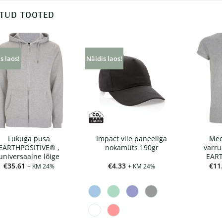
TUD TOOTED
s laos!
Näidis laos!
Lukuga pusa
Impact viie paneeliga
Mee
EARTHPOSITIVE® ,
nokamüts 190gr
varru
universaalne lõige
EAR
€
35.61
€
4.33
€
11
+ KM 24%
+ KM 24%