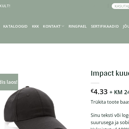
KULT!
KASUTA
BRONEERI KOHTUMINE
KATALOOGID
KKK
KONTAKT
RINGPAEL
SERTIFIKAADID
JÕ
Impact kuu
is laos!
4.33
€
+ KM 2
Trükita toote baa
Sinu teksti või l
suurusega ja sobi