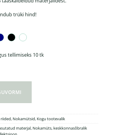
taaskäideldud materjalidest.
andub trüki hind!
s tellimiseks 10 tk
liga nokamüts 190gr kogus
NGUVORMI
 riided
,
Nokamütsid
,
Kogu tootevalik
asutatud materjal
,
Nokamüts
,
keskkonnasõbralik
lektsioon