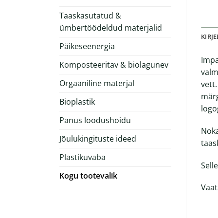
Taaskasutatud &
ümbertöödeldud materjalid
KIRJ
Päikeseenergia
Impa
Komposteeritav & biolagunev
valm
Orgaaniline materjal
vett
märg
Bioplastik
logo
Panus loodushoidu
Noka
Jõulukingituste ideed
taas
Plastikuvaba
Sell
Kogu tootevalik
Vaat