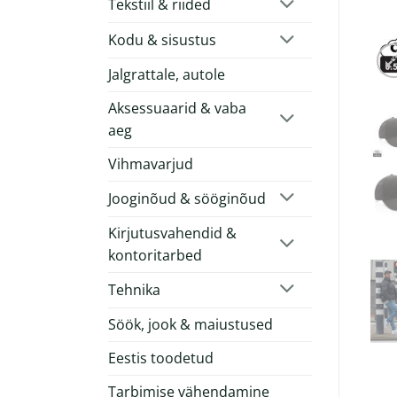
Tekstiil & riided
Kodu & sisustus
Jalgrattale, autole
Aksessuaarid & vaba
aeg
Vihmavarjud
Jooginõud & sööginõud
Kirjutusvahendid &
kontoritarbed
Tehnika
Söök, jook & maiustused
Eestis toodetud
Tarbimise vähendamine