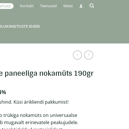
Kontakt
Teenused
Meist
JATUGI
ULUKINGITUSTE IDEED
e paneeliga nokamüts 190gr
4%
shind. Küsi ärikliendi pakkumist!
ogo trükiga nokamüts on universaalse
b mugavalt erinevatele peakujudele.