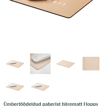
Ümbertöödeldud paberist hiirematt Floppy