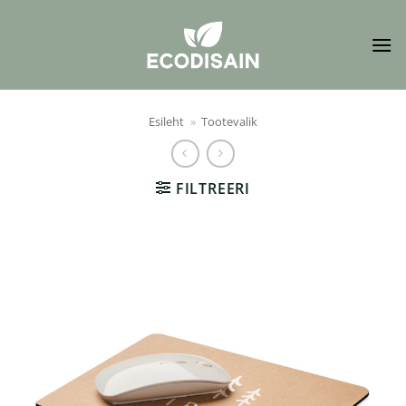
Skip
to
content
Esileht
»
Tootevalik
FILTREERI