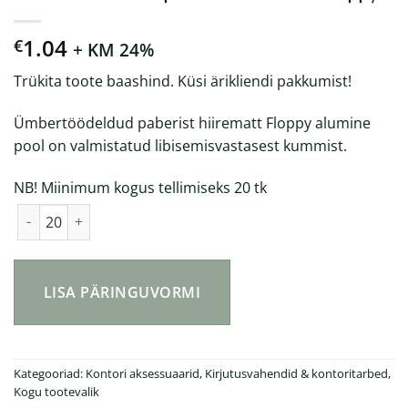
1.04
€
+ KM 24%
Trükita toote baashind. Küsi ärikliendi pakkumist!
Ümbertöödeldud paberist hiirematt Floppy alumine
pool on valmistatud libisemisvastasest kummist.
NB! Miinimum kogus tellimiseks 20 tk
Ümbertöödeldud paberist hiirematt Floppy kogus
LISA PÄRINGUVORMI
Kategooriad:
Kontori aksessuaarid
,
Kirjutusvahendid & kontoritarbed
,
Kogu tootevalik