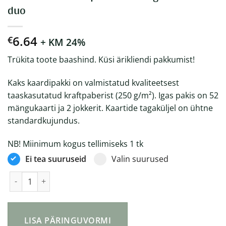
duo
6.64
€
+ KM 24%
Trükita toote baashind. Küsi ärikliendi pakkumist!
Kaks kaardipakki on valmistatud kvaliteetsest
taaskasutatud kraftpaberist (250 g/m²). Igas pakis on 52
mängukaarti ja 2 jokkerit. Kaartide tagaküljel on ühtne
standardkujundus.
NB! Miinimum kogus tellimiseks 1 tk
Ei tea suuruseid
Valin suurused
Ümbertöödeldud paberist mängukaartide duo kogus
LISA PÄRINGUVORMI