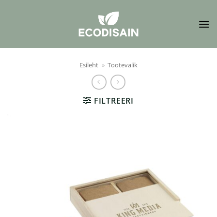
Skip
to
content
Esileht
»
Tootevalik
FILTREERI