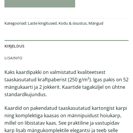
Kategooriad:
Laste kingitused
,
Kodu & sisustus
,
Mängud
KIRJELDUS
LISAINFO
Kaks kaardipakki on valmistatud kvaliteetsest
taaskasutatud kraftpaberist (250 g/m²). Igas pakis on 52
mängukaarti ja 2 jokkerit. Kaartide tagaküljel on ühtne
standardkujundus.
Kaardid on pakendatud taaskasutatud kartongist karpi
ning komplektiga kaasas on männipuidust hoiukarp,
millel on libistatav kaas. See praktiline ja vastupidav
karp lisab mängukomplektile elegantsi ja teeb selle