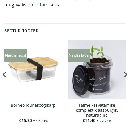
mugavaks hoiustamiseks.
SEOTUD TOOTED
Näidis laos!
Näidis laos!
Taime kasvatamise
Borneo lõunasöögikarp
komplekt klaaspurgis,
naturaalne
€
15.20
€
11.40
+ KM 24%
+ KM 24%