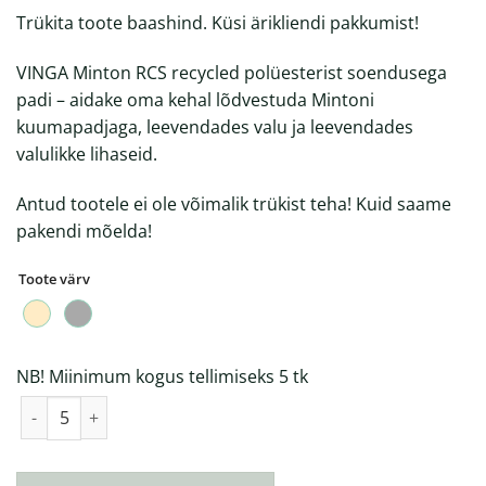
Trükita toote baashind. Küsi ärikliendi pakkumist!
VINGA Minton RCS recycled polüesterist soendusega
padi – aidake oma kehal lõdvestuda Mintoni
kuumapadjaga, leevendades valu ja leevendades
valulikke lihaseid.
Antud tootele ei ole võimalik trükist teha! Kuid saame
pakendi mõelda!
Toote värv
NB! Miinimum kogus tellimiseks 5 tk
VINGA Minton RCS recycled polüesterist soendusega padi kogu