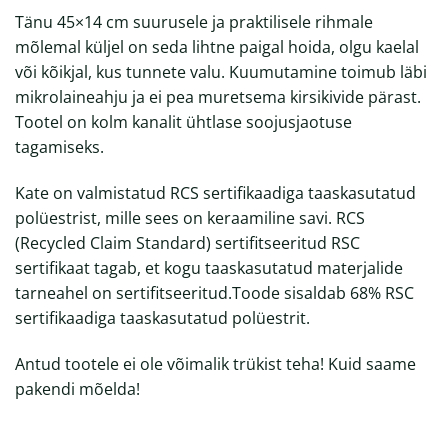
Tänu 45×14 cm suurusele ja praktilisele rihmale
mõlemal küljel on seda lihtne paigal hoida, olgu kaelal
või kõikjal, kus tunnete valu. Kuumutamine toimub läbi
mikrolaineahju ja ei pea muretsema kirsikivide pärast.
Tootel on kolm kanalit ühtlase soojusjaotuse
tagamiseks.
Kate on valmistatud RCS sertifikaadiga taaskasutatud
polüestrist, mille sees on keraamiline savi. RCS
(Recycled Claim Standard) sertifitseeritud RSC
sertifikaat tagab, et kogu taaskasutatud materjalide
tarneahel on sertifitseeritud.Toode sisaldab 68% RSC
sertifikaadiga taaskasutatud polüestrit.
Antud tootele ei ole võimalik trükist teha! Kuid saame
pakendi mõelda!