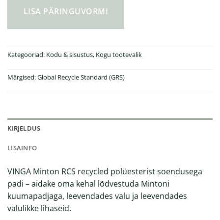
LISA PÄRINGUVORMI
Kategooriad:
Kodu & sisustus
,
Kogu tootevalik
Märgised:
Global Recycle Standard (GRS)
KIRJELDUS
LISAINFO
VINGA Minton RCS recycled polüesterist soendusega
padi – aidake oma kehal lõdvestuda Mintoni
kuumapadjaga, leevendades valu ja leevendades
valulikke lihaseid.