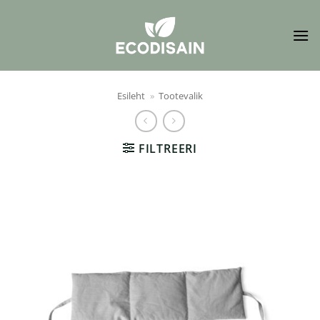
Skip
to
content
Esileht
»
Tootevalik
FILTREERI