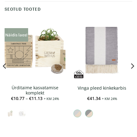
SEOTUD TOOTED
Näidis laos!
Ürditaime kasvatamise
Vinga pleed kinkekarbis
komplekt
Hinnavahemik:
€
10.77
–
€
11.13
€
41.34
+ KM 24%
+ KM 24%
€10.77
kuni
€11.13