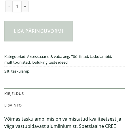
Võimas taskulamp kogus
LISA PÄRINGUVORMI
Kategooriad:
Aksessuaarid & vaba aeg
,
Tööriistad, taskulambid,
multitööriistad
,
Jõulukingituste ideed
Silt:
taskulamp
KIRJELDUS
LISAINFO
Võimas taskulamp, mis on valmistatud kvaliteetsest ja
väga vastupidavast alumiiniumist. Spetsiaalne CREE