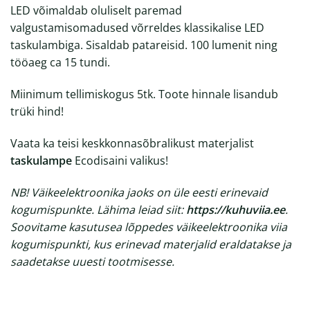
LED võimaldab oluliselt paremad
valgustamisomadused võrreldes klassikalise LED
taskulambiga. Sisaldab patareisid. 100 lumenit ning
tööaeg ca 15 tundi.
Miinimum tellimiskogus 5tk. Toote hinnale lisandub
trüki hind!
Vaata ka teisi keskkonnasõbralikust materjalist
taskulampe
Ecodisaini valikus!
NB! Väikeelektroonika jaoks on üle eesti erinevaid
kogumispunkte. Lähima leiad siit:
https://kuhuviia.ee
.
Soovitame kasutusea lõppedes väikeelektroonika viia
kogumispunkti, kus erinevad materjalid eraldatakse ja
saadetakse uuesti tootmisesse.