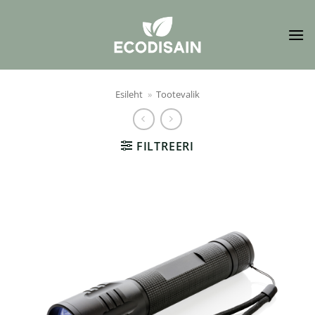
Skip
to
content
Esileht
»
Tootevalik
FILTREERI