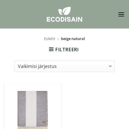
Skip
to
content
Esileht
»
beige natural
FILTREERI