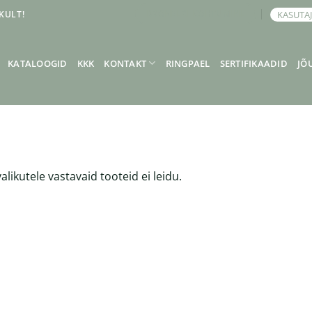
KULT!
KASUTA
BRONEERI KOHTUMINE
KATALOOGID
KKK
KONTAKT
RINGPAEL
SERTIFIKAADID
JÕ
alikutele vastavaid tooteid ei leidu.