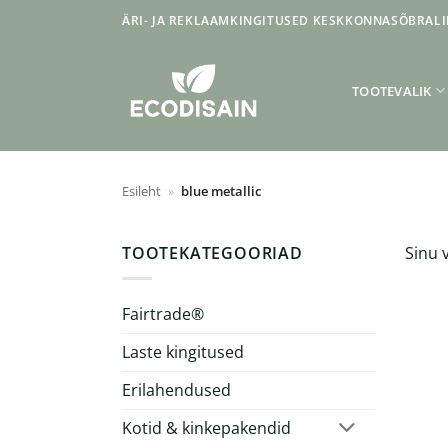
Skip
ÄRI- JA REKLAAMKINGITUSED KESKKONNASÕBRALI
to
content
TOOTEVALIK
Esileht
»
blue metallic
TOOTEKATEGOORIAD
Sinu v
Fairtrade®
Laste kingitused
Erilahendused
Kotid & kinkepakendid