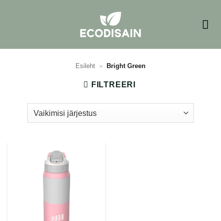
Skip
to
content
Esileht
»
Bright Green
FILTREERI