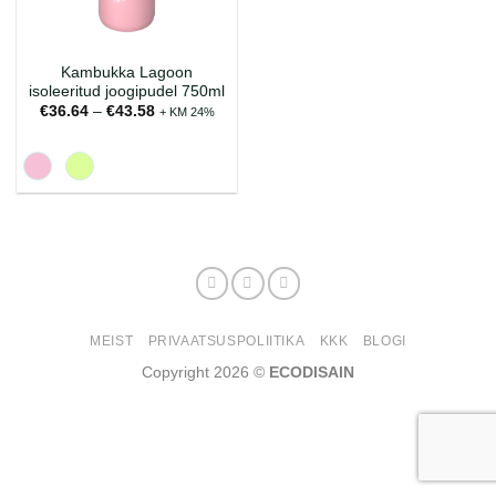
Kambukka Lagoon
isoleeritud joogipudel 750ml
Hinnavahemik:
€
36.64
–
€
43.58
+ KM 24%
€36.64
kuni
€43.58
MEIST
PRIVAATSUSPOLIITIKA
KKK
BLOGI
Copyright 2026 ©
ECODISAIN