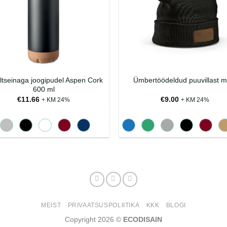
ltseinaga joogipudel Aspen Cork
Ümbertöödeldud puuvillast m
600 ml
€
11.66
€
9.00
+ KM 24%
+ KM 24%
MEIST
PRIVAATSUSPOLIITIKA
KKK
BLOGI
Copyright 2026 ©
ECODISAIN