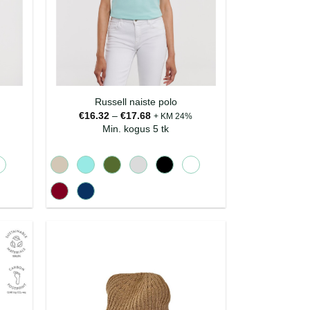
Russell naiste polo
Hinnavahemik:
€
16.32
–
€
17.68
+ KM 24%
€16.32
Min. kogus 5 tk
kuni
€17.68