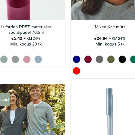
Isjforden RPET materjalist
Mixed Knit müts
spordipudel 700ml
€
5.42
€
24.64
+ KM 24%
+ KM 24%
Min. kogus 20 tk
Min. kogus 5 tk
 laos!