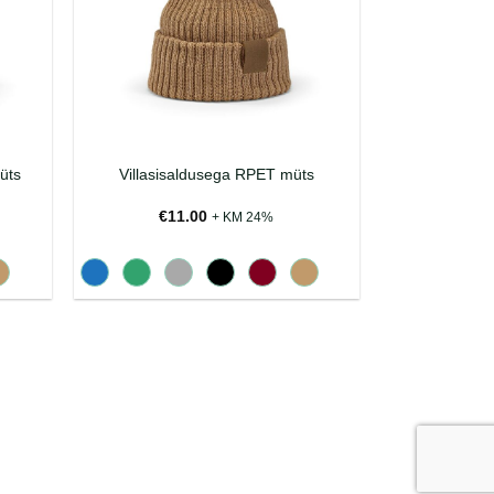
üts
Villasisaldusega RPET müts
€
11.00
+ KM 24%