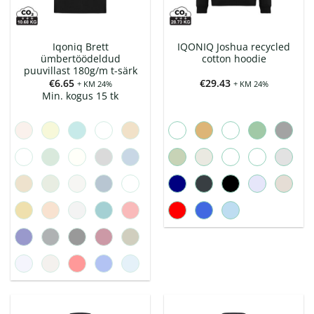
Iqoniq Brett
IQONIQ Joshua recycled
ümbertöödeldud
cotton hoodie
puuvillast 180g/m t-särk
€
6.65
€
29.43
+ KM 24%
+ KM 24%
Min. kogus 15 tk