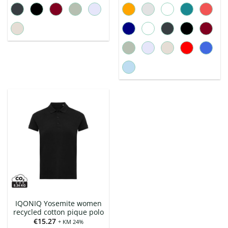
IQONIQ Yosemite women
recycled cotton pique polo
€
15.27
+ KM 24%