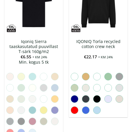
Iqoniq Sierra
IQONIQ Torla recycled
taaskasutatud puuvillast
cotton crew neck
T-särk 160g/m2
€
6.55
€
22.17
+ KM 24%
+ KM 24%
Min. kogus 5 tk