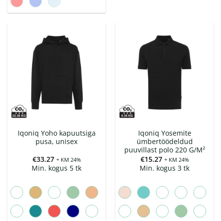
Iqoniq Yoho kapuutsiga
Iqoniq Yosemite
pusa, unisex
ümbertöödeldud
puuvillast polo 220 G/M²
€
33.27
€
15.27
+ KM 24%
+ KM 24%
Min. kogus 5 tk
Min. kogus 3 tk