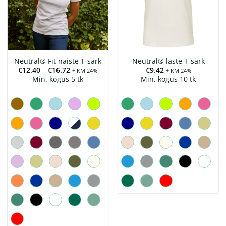
Neutral® Fit naiste T-särk
Neutral® laste T-särk
Hinnavahemik:
€
12.40
–
€
16.72
€
9.42
+ KM 24%
+ KM 24%
€12.40
Min. kogus 5 tk
Min. kogus 10 tk
kuni
€16.72