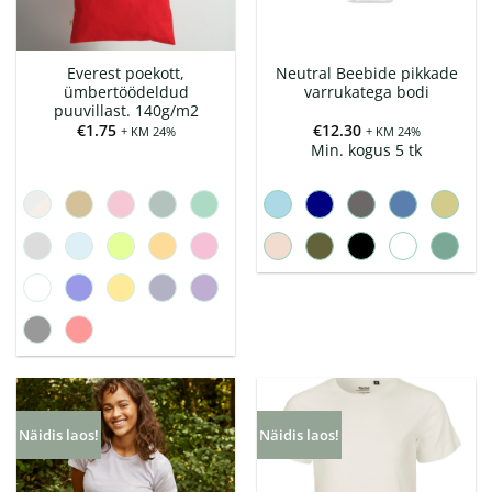
Everest poekott,
Neutral Beebide pikkade
ümbertöödeldud
varrukatega bodi
puuvillast. 140g/m2
€
1.75
€
12.30
+ KM 24%
+ KM 24%
Min. kogus 5 tk
Näidis laos!
Näidis laos!