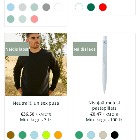
Näidis laos!
Näidis laos!
Nisujäätmetest
Neutral® unisex pusa
pastapliiats
€
36.50
€
0.47
+ KM 24%
+ KM 24%
Min. kogus 3 tk
Min. kogus 100 tk