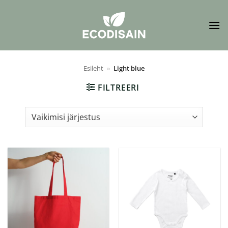
Skip
to
content
Esileht
»
Light blue
FILTREERI