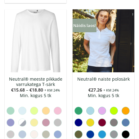
Näidis laos!
Neutral® meeste pikkade
Neutral® naiste polosärk
varrukatega T-särk
Hinnavahemik:
€
15.68
–
€
18.80
€
27.26
+ KM 24%
+ KM 24%
€15.68
Min. kogus 5 tk
Min. kogus 5 tk
kuni
€18.80