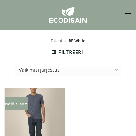
Skip
to
content
Esileht
»
RE-White
FILTREERI
Näidis laos!