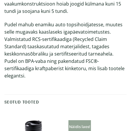
vaakumkonstruktsioon hoiab joogid külmana kuni 15
tundi ja soojana kuni 5 tundi.
Pudel mahub enamiku auto topsihoidjatesse, muutes
selle mugavaks kaaslaseks igapäevatoimetustes.
Valmistatud RCS-sertifikaadiga (Recycled Claim
Standard) taaskasutatud materjalidest, tagades
keskkonnasõbraliku ja sertifitseeritud tarneahela.
Pudel on BPA-vaba ning pakendatud FSC®-
sertifikaadiga kraftpaberist kinketoru, mis lisab tootele
elegantsi.
SEOTUD TOOTED
Näidis laos!