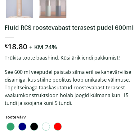
Fluid RCS roostevabast terasest pudel 600ml
18.80
€
+ KM 24%
Trükita toote baashind. Küsi ärikliendi pakkumist!
See 600 ml veepudel paistab silma erilise kahevärvilise
disainiga, kus stiilne poolitus loob unikaalse välimuse.
Topeltseinaga taaskasutatud roostevabast terasest
vaakumkonstruktsioon hoiab joogid külmana kuni 15
tundi ja soojana kuni 5 tundi.
Toote värv