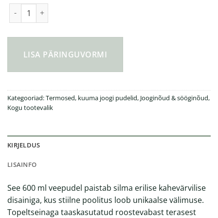
Fluid RCS roostevabast terasest pudel 600ml kogus
LISA PÄRINGUVORMI
Kategooriad:
Termosed, kuuma joogi pudelid
,
Jooginõud & sööginõud
,
Kogu tootevalik
KIRJELDUS
LISAINFO
See 600 ml veepudel paistab silma erilise kahevärvilise
disainiga, kus stiilne poolitus loob unikaalse välimuse.
Topeltseinaga taaskasutatud roostevabast terasest