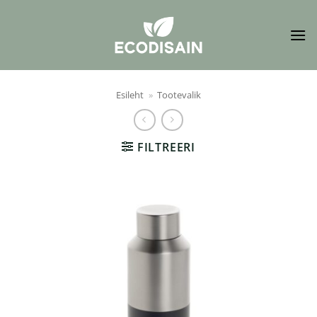
Skip
to
content
Esileht
»
Tootevalik
FILTREERI