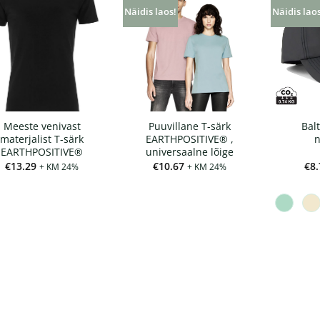
Näidis laos!
Näidis lao
Meeste venivast
Puuvillane T-särk
Bal
materjalist T-särk
EARTHPOSITIVE® ,
EARTHPOSITIVE®
universaalne lõige
€
13.29
€
10.67
€
8.
+ KM 24%
+ KM 24%