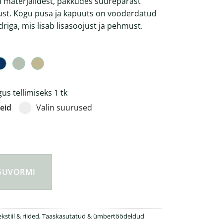
a materjalidest, pakkudes suurepärast
ust. Kogu pusa ja kapuuts on vooderdatud
iga, mis lisab lisasoojust ja pehmust.
s tellimiseks 1 tk
eid
Valin suurused
a voodriga pusa kogus
NGUVORMI
kstiil & riided
,
Taaskasutatud & ümbertöödeldud