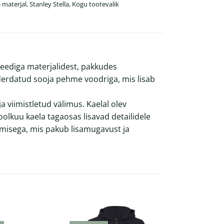
 materjal
,
Stanley Stella
,
Kogu tootevalik
teediga materjalidest, pakkudes
derdatud sooja pehme voodriga, mis lisab
ja viimistletud välimus. Kaelal olev
olkuu kaela tagaosas lisavad detailidele
umisega, mis pakub lisamugavust ja