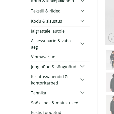
Kotid & kinkepakendid
Tekstiil & riided
Kodu & sisustus
Jalgrattale, autole
Aksessuaarid & vaba
aeg
Vihmavarjud
Jooginõud & sööginõud
Kirjutusvahendid &
kontoritarbed
Tehnika
Söök, jook & maiustused
Eestis toodetud