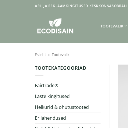
Skip
ÄRI- JA REKLAAMKINGITUSED KESKKONNASÕBRALI
to
content
TOOTEVALIK
Esileht
»
Tootevalik
TOOTEKATEGOORIAD
Fairtrade®
Laste kingitused
Helkurid & ohutustooted
Erilahendused