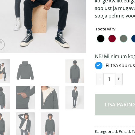
kõrge kvaliteedig
soojust ja mugav
sooja pehme voodr
Toote värv
NB! Miinimum kogu
Ei tea suurus
Hygger Sherpa sooj
LISA PÄRI
Kategooriad:
Pusad
,
Te