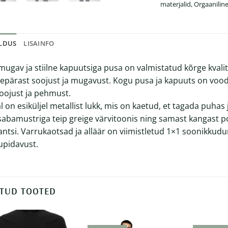
materjalid
,
Orgaaniline
ELDUS
LISAINFO
mugav ja stiilne kapuutsiga pusa on valmistatud kõrge kvali
epärast soojust ja mugavust. Kogu pusa ja kapuuts on voo
soojust ja pehmust.
l on esiküljel metallist lukk, mis on kaetud, et tagada puhas 
sabamustriga teip greige värvitoonis ning samast kangast po
antsi. Varrukaotsad ja alläär on viimistletud 1×1 soonikkud
upidavust.
TUD TOOTED