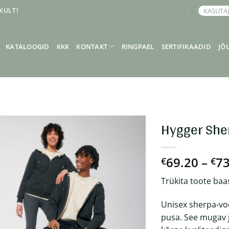
KULT!
KASUTA
BRONEERI KOHTUMINE
KATALOOGID
KKK
KONTAKT
RINGPAEL
SERTIFIKAADID
JÕ
Hygger She
69.20
–
73
€
€
Trükita toote baa
Unisex sherpa-vo
pusa. See mugav j