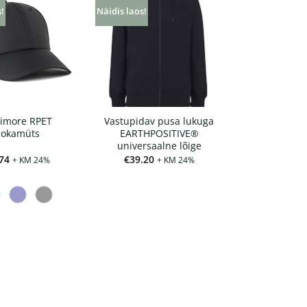
s!
Näidis laos!
timore RPET
Vastupidav pusa lukuga
nokamüts
EARTHPOSITIVE®
universaalne lõige
74
€
39.20
+ KM 24%
+ KM 24%