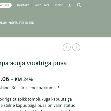
Kontakt
Teenused
Meist
JATUGI
ULUKINGITUSTE IDEED
rpa sooja voodriga pusa
Hinnavahemik:
.06
+ KM 24%
€69.20
shind. Küsi ärikliendi pakkumist!
kuni
€73.06
odriga täispikk tõmblukuga kapuutsiga
a stiilne kapuutsiga pusa on valmistatud