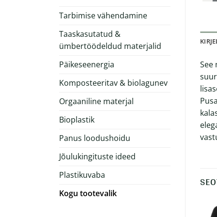
Tarbimise vähendamine
Taaskasutatud &
KIRJ
ümbertöödeldud materjalid
Päikeseenergia
See 
suur
Komposteeritav & biolagunev
lisa
Pusa
Orgaaniline materjal
kala
Bioplastik
eleg
vast
Panus loodushoidu
Jõulukingituste ideed
Plastikuvaba
SEO
Kogu tootevalik