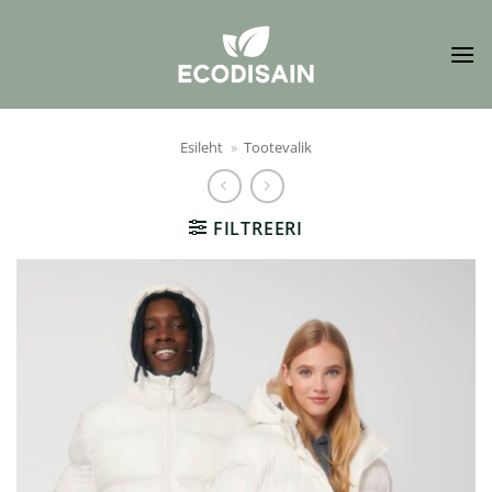
Skip
to
content
Esileht
»
Tootevalik
FILTREERI