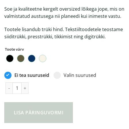
Soe ja kvaliteetne kergelt oversized lõikega jope, mis on
valmistatud austusega nii planeedi kui inimeste vastu.
Tootele lisandub trüki hind. Tekstiiltoodetele teostame
siiditrükki, presstrükki, tikkimist ning digitrükki.
Toote värv
Ei tea suuruseid
Valin suurused
Puffer soe jope, unisex kogus
LISA PÄRINGUVORMI