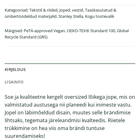
Kategooriad:
Tekstiil & riided
,
Joped, vestid
,
Taaskasutatud &
ümbertöödeldud materjalid
,
Stanley Stella
,
Kogu tootevalik
Märgised:
PeTA-approved Vegan
,
OEKO-TEX® Standard 100
,
Global
Recycle Standard (GRS)
KIRJELDUS
LISAINFO
Soe ja kvaliteetne kergelt oversized lõikega jope, mis on
valmistatud austusega nii planeedi kui inimeste vastu.
Jopel on läbimõeldud disain, muutes selle brändimise
lihtsaks, tegemata järeleandmisi kvalteedis. Riietele
trükkimine on hea viis oma brändi tuntuse
suurendamiseks!