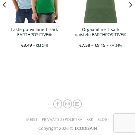
Laste puuvillane T-särk
Orgaaniline T-särk
EARTHPOSITIVE®
naistele EARTHPOSITIVE®
Hinnavahemik
€
8.49
€
7.58
–
€
9.15
+ KM 24%
+ KM 24%
€7.58
kuni
€9.15
MEIST
PRIVAATSUSPOLIITIKA
KKK
BLOGI
Copyright 2026 ©
ECODISAIN