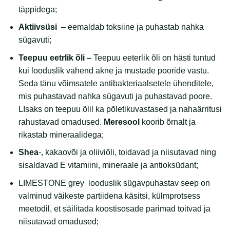
täppidega;
Aktiivsüsi
– eemaldab toksiine ja puhastab nahka
sügavuti;
Teepuu eetrlik õli –
Teepuu eeterlik õli on hästi tuntud
kui looduslik vahend akne ja mustade pooride vastu.
Seda tänu võimsatele antibakteriaalsetele ühenditele,
mis puhastavad nahka sügavuti ja puhastavad poore.
LIsaks on teepuu õlil ka põletikuvastased ja nahaärritusi
rahustavad omadused.
Meresool
koorib õrnalt ja
rikastab mineraalidega;
Shea
-, kakaovõi ja oliiviõli, toidavad ja niisutavad ning
sisaldavad E vitamiini, mineraale ja antioksüdant;
LIMESTONE grey looduslik sügavpuhastav seep on
valminud väikeste partiidena käsitsi, külmprotsess
meetodil
,
et säilitada koostisosade parimad toitvad ja
niisutavad omadused;