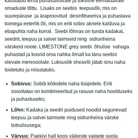
kasutatud tema puhastavavate ja toksiine eemaldavate
omaduste tõttu. Lisaks on seebis teepuuõli, mis on
suurepärase ja äraproovitud desinfitseeriva ja puhastava
toimega eeterlik õli, mis on eriti sobiv aknele kalduva ja
ebapuhta naha korral. Seebi lõhnas on tunda kadakat,
seedrit, teepuu ja salvei taimseid ning sidrunheina
värskeid noote. LIMESTONE grey seebi õhulise vahuga
puhastad ja koorid oma nahka õrnalt ka tänu seebis
olevale meresoolale. Luksuslik sheavõi jätab sinu naha
toidetuks ja niisutatuks.
Sobivus:
Sobib kõikidele naha tüüpidele. Eriti
soovitatav on kombineeritud ja rasuse naha hoolduseks
ja puhastuseks;
Lõhn:
Kadaka ja seedri puidused noodid segunevad
teepuu ja salvei taimsete ning sidrunheina värske
tsitrulisusega;
Värvus:
Paekivi hall koos väikeste valgete soola