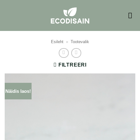
Skip
to
content
Esileht
»
Tootevalik
FILTREERI
Näidis laos!