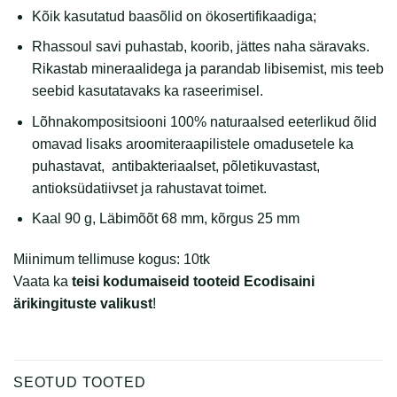
Kõik kasutatud baasõlid on ökosertifikaadiga;
Rhassoul savi puhastab, koorib, jättes naha säravaks.
Rikastab mineraalidega ja parandab libisemist, mis teeb
seebid kasutatavaks ka raseerimisel.
Lõhnakompositsiooni 100% naturaalsed eeterlikud õlid
omavad lisaks aroomiteraapilistele omadusetele ka
puhastavat, antibakteriaalset, põletikuvastast,
antioksüdatiivset ja rahustavat toimet.
Kaal 90 g, Läbimõõt 68 mm, kõrgus 25 mm
Miinimum tellimuse kogus: 10tk
Vaata ka
teisi kodumaiseid tooteid Ecodisaini
ärikingituste valikust
!
SEOTUD TOOTED