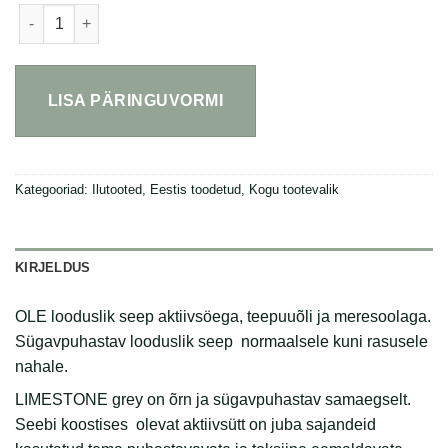
OLE looduslik seep aktiivsöega kogus
LISA PÄRINGUVORMI
Kategooriad:
Ilutooted
,
Eestis toodetud
,
Kogu tootevalik
KIRJELDUS
OLE looduslik seep aktiivsöega, teepuuõli ja meresoolaga.
Sügavpuhastav looduslik seep normaalsele kuni rasusele
nahale.
LIMESTONE grey on õrn ja sügavpuhastav samaegselt.
Seebi koostises olevat aktiivsütt on juba sajandeid