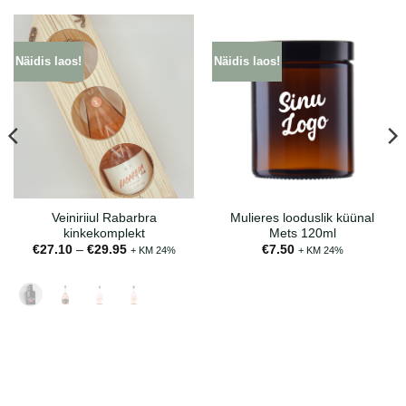
Näidis laos!
Näidis laos!
Veiniriiul Rabarbra
Mulieres looduslik küünal
kinkekomplekt
Mets 120ml
Hinnavahemik:
€
27.10
–
€
29.95
€
7.50
+ KM 24%
+ KM 24%
€27.10
kuni
€29.95