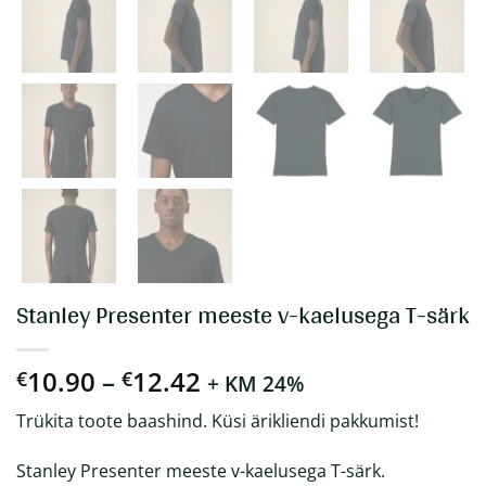
Stanley Presenter meeste v-kaelusega T-särk
Hinnavahemik:
10.90
–
12.42
€
€
+ KM 24%
€10.90
Trükita toote baashind. Küsi ärikliendi pakkumist!
kuni
€12.42
Stanley Presenter meeste v-kaelusega T-särk.