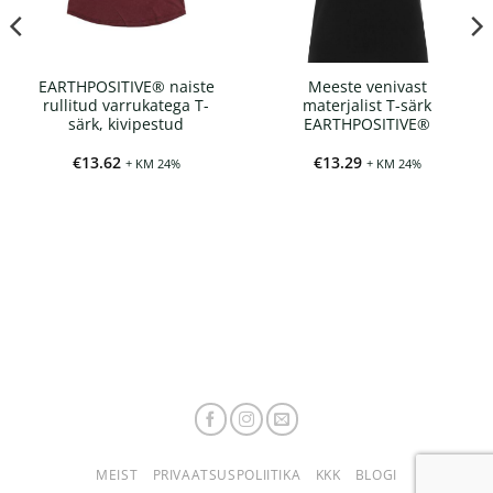
EARTHPOSITIVE® naiste
Meeste venivast
rullitud varrukatega T-
materjalist T-särk
särk, kivipestud
EARTHPOSITIVE®
ik:
€
13.62
€
13.29
+ KM 24%
+ KM 24%
MEIST
PRIVAATSUSPOLIITIKA
KKK
BLOGI