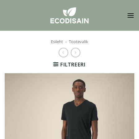
Skip
to
content
Esileht
»
Tootevalik
FILTREERI