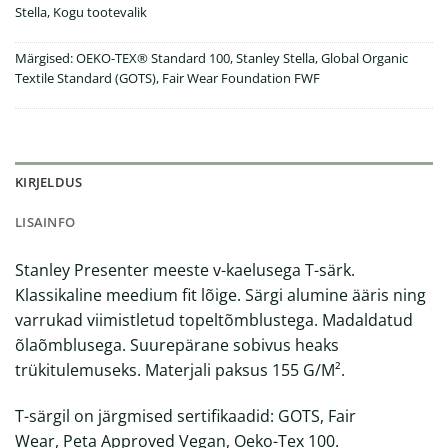
Stella
,
Kogu tootevalik
Märgised:
OEKO-TEX® Standard 100
,
Stanley Stella
,
Global Organic
Textile Standard (GOTS)
,
Fair Wear Foundation FWF
KIRJELDUS
LISAINFO
Stanley Presenter meeste v-kaelusega T-särk.
Klassikaline meedium fit lõige. Särgi alumine ääris ning
varrukad viimistletud topeltõmblustega. Madaldatud
õlaõmblusega. Suurepärane sobivus heaks
trükitulemuseks. Materjali paksus 155 G/M².
T-särgil on järgmised sertifikaadid:
GOTS
,
Fair
Wear
,
Peta Approved Vega
n,
Oeko-Tex 100
.