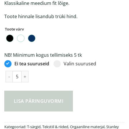
Klassikaline meedium fit lõige.
Toote hinnale lisandub trüki hind.
Toote värv
NB! Miinimum kogus tellimiseks 5 tk
Ei tea suuruseid
Valin suurused
Stanley Presenter meeste v-kaelusega T-särk kogus
LISA PÄRINGUVORMI
Kategooriad:
T-särgid
,
Tekstiil & riided
,
Orgaaniline materjal
,
Stanley